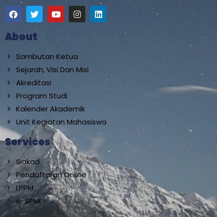
About
Sambutan Ketua
Sejarah, Visi Dan Misi
Akreditasi
Program Studi
Kalender Akademik
Unit Kegiatan Mahasiswa
Services
Siakad
Pendaftaran Online
LPPM
e-SPMI