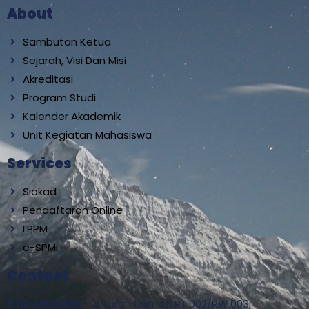
About
Sambutan Ketua
Sejarah, Visi Dan Misi
Akreditasi
Program Studi
Kalender Akademik
Unit Kegiatan Mahasiswa
Services
Siakad
Pendaftaran Online
LPPM
e-SPMI
Contact
STIE ARLINDO
– Jl. Lurah Namat, RT.002/RW.003,