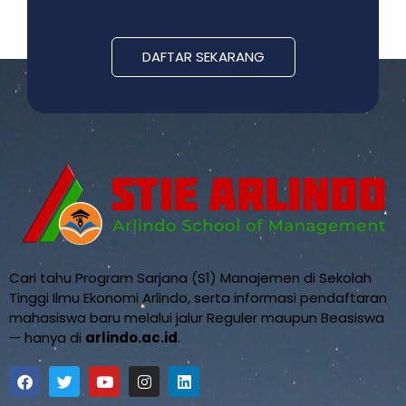
DAFTAR SEKARANG
Cari tahu Program Sarjana (S1) Manajemen di Sekolah
Tinggi Ilmu Ekonomi Arlindo, serta informasi pendaftaran
mahasiswa baru melalui jalur Reguler maupun Beasiswa
— hanya di
arlindo.ac.id
.