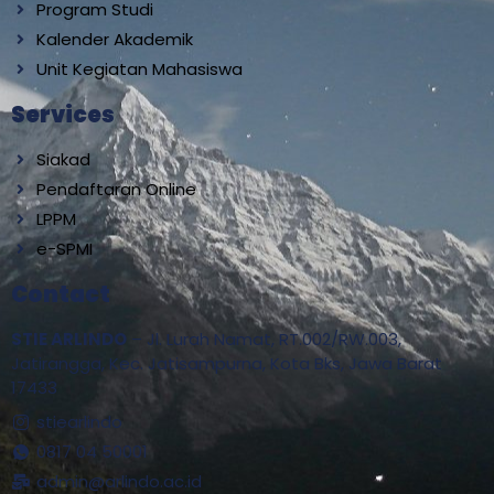
Program Studi
Kalender Akademik
Unit Kegiatan Mahasiswa
Services
Siakad
Pendaftaran Online
LPPM
e-SPMI
Contact
STIE ARLINDO
– Jl. Lurah Namat, RT.002/RW.003,
Jatirangga, Kec. Jatisampurna, Kota Bks, Jawa Barat
17433
stiearlindo
0817 04 50001
admin@arlindo.ac.id