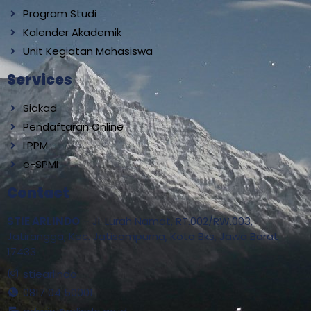
Program Studi
Kalender Akademik
Unit Kegiatan Mahasiswa
Services
Siakad
Pendaftaran Online
LPPM
e-SPMI
Contact
STIE ARLINDO
– Jl. Lurah Namat, RT.002/RW.003,
Jatirangga, Kec. Jatisampurna, Kota Bks, Jawa Barat
17433
stiearlindo
0817 04 50001