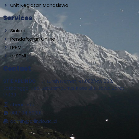
Unit Kegiatan Mahasiswa
Services
Siakad
Pendaftaran Online
LPPM
e-SPMI
Contact
STIE ARLINDO
– Jl. Lurah Namat, RT.002/RW.003,
Jatirangga, Kec. Jatisampurna, Kota Bks, Jawa Barat
17433
stiearlindo
0817 04 50001
admin@arlindo.ac.id